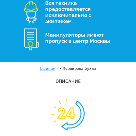
Вся техника
предоставляется
исключительно с
экипажем
Манипуляторы имеют
пропуск в центр Москвы
Главная
->
Перевозка бухты
ОПИСАНИЕ