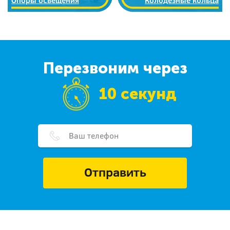
Опоры освещения
Колодезные кольца
Перезвоним через
10 секунд
Отправить